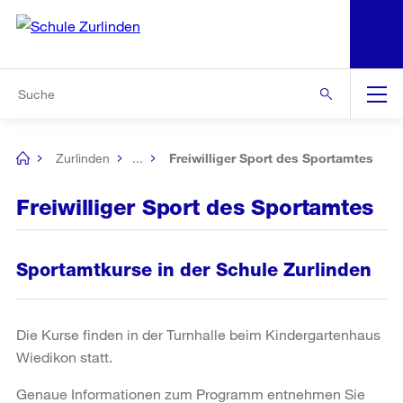
N
S
Zu den weiteren Informationen
Zur Bereichsauswahl
Zur Hilfsnavigation
Zum Inhalt
Zur Suche
Suche
Global
Navigation
Zurlinden
...
Freiwilliger Sport des Sportamtes
[no
title]
Freiwilliger Sport des Sportamtes
Sportamtkurse in der Schule Zurlinden
Die Kurse finden in der Turnhalle beim Kindergartenhaus
Wiedikon statt.
Genaue Informationen zum Programm entnehmen Sie