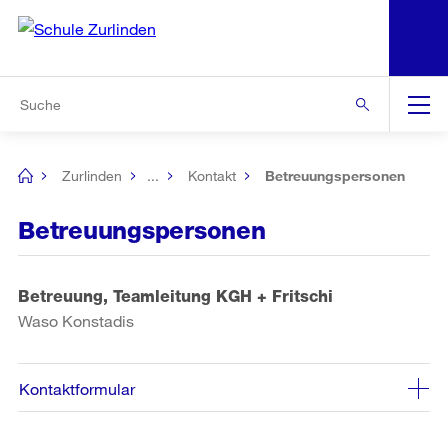
N
S
Zur Bereichsauswahl
Zur Hilfsnavigation
Zum Inhalt
Zur Suche
Suche
Global
Navigation
Zurlinden
...
Kontakt
Betreuungspersonen
[no
title]
Betreuungspersonen
Betreuung, Teamleitung KGH + Fritschi
Waso Konstadis
Kontaktformular