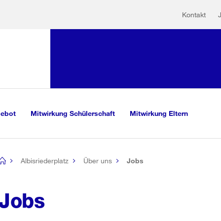
Hilfs
Sprunglink:
Kontakt
Navigation
sauswahl
vigation
m Inhalt
r Suche
gebot
Mitwirkung Schülerschaft
Mitwirkung Eltern
Albisriederplatz
Über uns
Jobs
[no
title]
Jobs