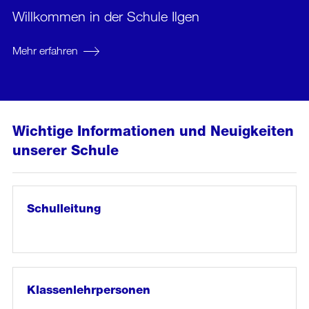
Willkommen in der Schule Ilgen
Mehr erfahren
Wichtige Informationen und Neuigkeiten
unserer Schule
Schulleitung
So
Weiter
zum
erreichen
Artikel:
S…
Schulleitung
Klassenlehrpersonen