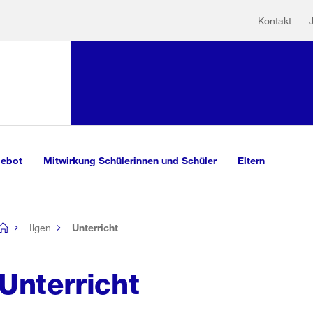
Hilfs
Sprunglink:
Kontakt
Navigation
mationen
sauswahl
vigation
m Inhalt
r Suche
gebot
Mitwirkung Schülerinnen und Schüler
Eltern
Ilgen
Unterricht
[no
title]
Unterricht