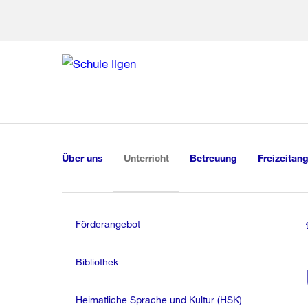
Zu den weiteren Infor
Zur Bereich
Zur Hilfsna
Zu
Zu
Global
Navigation
(aktiv)
Über uns
Unterricht
Betreuung
Freizeitan
Förderangebot
Bibliothek
Heimatliche Sprache und Kultur (HSK)