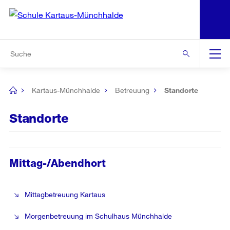
N
S
Zur Bereichsauswahl
Zur Hilfsnavigation
Zum Inhalt
Zur Suche
Suche
Global
Navigation
Kartaus-Münchhalde
Betreuung
Standorte
[no
title]
Standorte
Mittag-/Abendhort
Mittagbetreuung Kartaus
Morgenbetreuung im Schulhaus Münchhalde