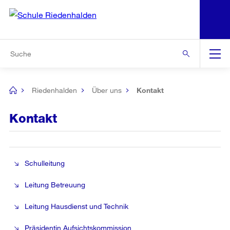
N
S
Zu den weiteren Informationen
Zur Bereichsauswahl
Zur Hilfsnavigation
Zum Inhalt
Zur Suche
Suche
Global
Navigation
Riedenhalden
Über uns
Kontakt
[no
title]
Kontakt
Schulleitung
Leitung Betreuung
Leitung Hausdienst und Technik
Präsidentin Aufsichtskommission