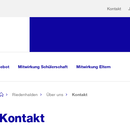
Hilfs
Sprunglink:
Kontakt
Navigation
mationen
sauswahl
vigation
m Inhalt
r Suche
gebot
Mitwirkung Schülerschaft
Mitwirkung Eltern
Riedenhalden
Über uns
Kontakt
[no
title]
Kontakt