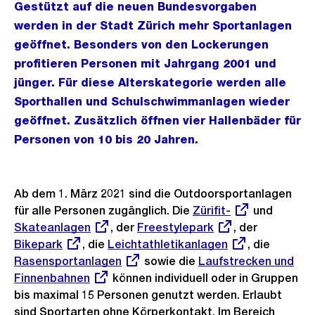
Gestützt auf die neuen Bundesvorgaben
werden in der Stadt Zürich mehr Sportanlagen
geöffnet. Besonders von den Lockerungen
profitieren Personen mit Jahrgang 2001 und
jünger. Für diese Alterskategorie werden alle
Sporthallen und Schulschwimmanlagen wieder
geöffnet. Zusätzlich öffnen vier Hallenbäder für
Personen von 10 bis 20 Jahren.
Ab dem 1. März 2021 sind die Outdoorsportanlagen
für alle Personen zugänglich. Die
Externer
Zürifit-
und
Externe
Skateanlagen
, der
Externer
Freestylepark
Link:
, der
Externer
Link:
Bikepark
, die
Externer
Leichtathletikanlagen
Link:
, die
Link:
Externe
Rasensportanlagen
Link:
sowie die
Externer
Laufstrecken und
Link:
Finnenbahnen
können individuell oder in Gruppen
Link:
bis maximal 15 Personen genutzt werden. Erlaubt
sind Sportarten ohne Körperkontakt. Im Bereich