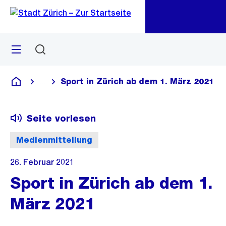
Zu
Zu
Sprunglink
Navigation
Menü
Suchen
M
öf
Sport in Zürich ab dem 1. März 2021
...
Blende alle Breadcrumbs ein
Deutsch
Seite vorlesen
Medienmitteilung
26. Februar 2021
Sport in Zürich ab dem 1.
März 2021