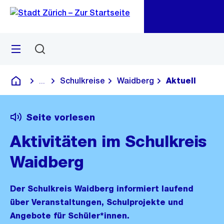
Zu
Zu
Sprunglink
Navigation
Menü
Suchen
M
öf
Schulkreise
Waidberg
Aktuell
...
Blende alle Breadcrumbs ein
Deutsch
Seite vorlesen
Aktivitäten im Schulkreis
Waidberg
Der Schulkreis Waidberg informiert laufend
über Veranstaltungen, Schulprojekte und
Angebote für Schüler*innen.