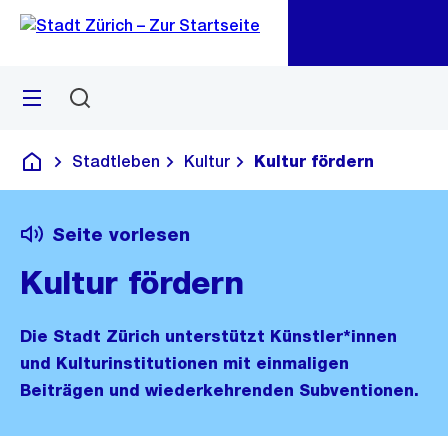
Zu
Zu
Sprunglink
Navigation
Menü
Suchen
M
öf
Stadtleben
Kultur
Kultur fördern
Deutsch
Seite vorlesen
Kultur fördern
Die Stadt Zürich unterstützt Künstler*innen
und Kulturinstitutionen mit einmaligen
Beiträgen und wiederkehrenden Subventionen.