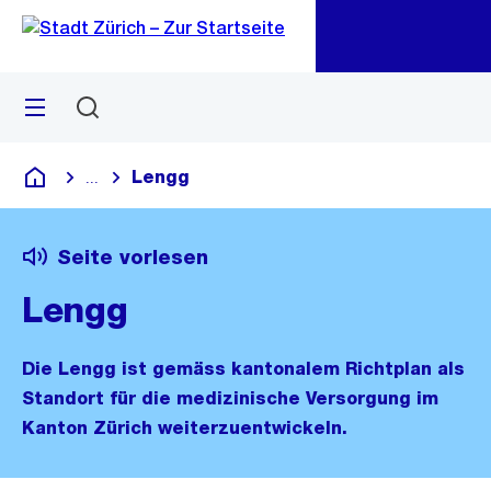
Zu
Zu
Sprunglink
Navigation
Menü
Suchen
M
öf
Lengg
...
Blende alle Breadcrumbs ein
Deutsch
Seite vorlesen
Lengg
Die Lengg ist gemäss kantonalem Richtplan als
Standort für die medizinische Versorgung im
Kanton Zürich weiterzuentwickeln.