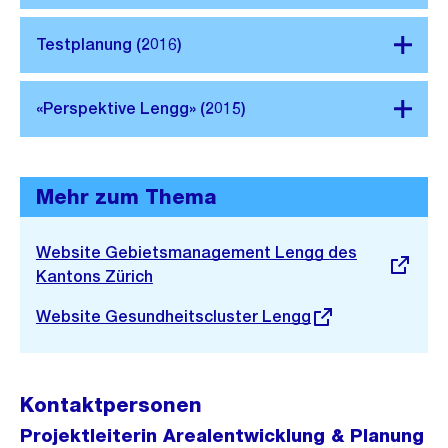
Mehr zum Thema
Externer
Website Gebietsmanagement Lengg des
Link:
Kantons Zürich
Externer
Website Gesundheitscluster Lengg
Link:
Kontaktpersonen
Projektleiterin Arealentwicklung & Planung