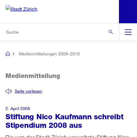
N
S
Zur Bereichsauswahl
Zur Hilfsnavigation
Zum Inhalt
Zur Suche
Suche
Global
Navigation
Medienmitteilungen 2008–2019
[no
title]
Medienmitteilung
Seite vorlesen
2. April 2008
Stiftung Nico Kaufmann schreibt
Stipendium 2008 aus
Die von der Stadt Zürich verwaltete Stiftung Nico