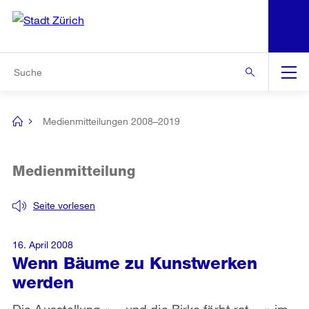
N
S
Zur Bereichsauswahl
Zur Hilfsnavigation
Zum Inhalt
Zur Suche
Suche
Global
Navigation
Medienmitteilungen 2008–2019
[no
title]
Medienmitteilung
Seite vorlesen
16. April 2008
Wenn Bäume zu Kunstwerken
werden
Die Ausstellung «… und die Birke färbt rot …» im