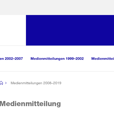
Sprunglink:
Navigation
sauswahl
vigation
m Inhalt
r Suche
gen 2002–2007
Medienmitteilungen 1999–2002
Medienmittei
Medienmitteilungen 2008–2019
[no
title]
Medienmitteilung