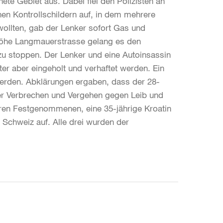
ete Gebiet aus. Dabei fiel den Polizisten an
en Kontrollschildern auf, in dem mehrere
 wollten, gab der Lenker sofort Gas und
 Höhe Langmauerstrasse gelang es den
 zu stoppen. Der Lenker und eine Autoinsassin
ter aber eingeholt und verhaftet werden. Ein
erden. Abklärungen ergaben, dass der 28-
rer Verbrechen und Vergehen gegen Leib und
ren Festgenommenen, eine 35-jährige Kroatin
er Schweiz auf. Alle drei wurden der