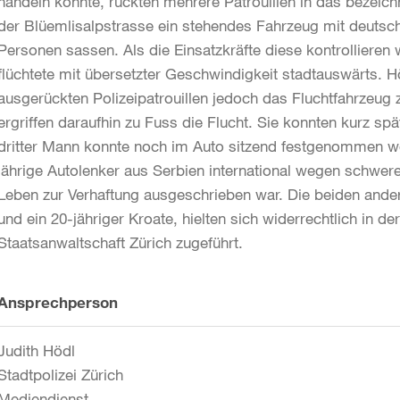
handeln könnte, rückten mehrere Patrouillen in das bezeichn
der Blüemlisalpstrasse ein stehendes Fahrzeug mit deutsch
Personen sassen. Als die Einsatzkräfte diese kontrollieren
flüchtete mit übersetzter Geschwindigkeit stadtauswärts.
ausgerückten Polizeipatrouillen jedoch das Fluchtfahrzeug
ergriffen daraufhin zu Fuss die Flucht. Sie konnten kurz spä
dritter Mann konnte noch im Auto sitzend festgenommen w
jährige Autolenker aus Serbien international wegen schwe
Leben zur Verhaftung ausgeschrieben war. Die beiden ande
und ein 20-jähriger Kroate, hielten sich widerrechtlich in d
Staatsanwaltschaft Zürich zugeführt.
Weitere
Ansprechperson
Informationen
Judith Hödl
Stadtpolizei Zürich
Mediendienst