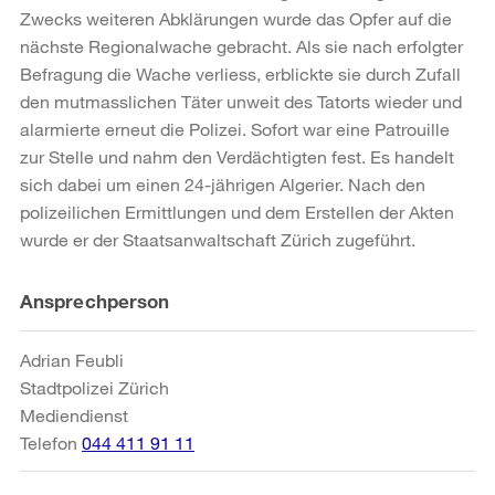
Zwecks weiteren Abklärungen wurde das Opfer auf die
nächste Regionalwache gebracht. Als sie nach erfolgter
Befragung die Wache verliess, erblickte sie durch Zufall
den mutmasslichen Täter unweit des Tatorts wieder und
alarmierte erneut die Polizei. Sofort war eine Patrouille
zur Stelle und nahm den Verdächtigten fest. Es handelt
sich dabei um einen 24-jährigen Algerier. Nach den
polizeilichen Ermittlungen und dem Erstellen der Akten
wurde er der Staatsanwaltschaft Zürich zugeführt.
Weitere
Ansprechperson
Informationen
Adrian Feubli
Stadtpolizei Zürich
Mediendienst
Telefon
044 411 91 11