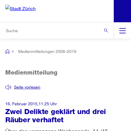
N
S
Zur Bereichsauswahl
Zur Hilfsnavigation
Zum Inhalt
Zur Suche
Suche
Global
Navigation
Medienmitteilungen 2008–2019
[no
title]
Medienmitteilung
Seite vorlesen
16. Februar 2015,11.25 Uhr
Zwei Delikte geklärt und drei
Räuber verhaftet
Über das vergangene Wochenende, 14./15.