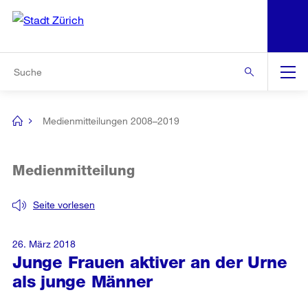
N
S
Zur Bereichsauswahl
Zur Hilfsnavigation
Zum Inhalt
Zur Suche
Suche
Global
Navigation
Medienmitteilungen 2008–2019
[no
title]
Medienmitteilung
Seite vorlesen
26. März 2018
Junge Frauen aktiver an der Urne
als junge Männer