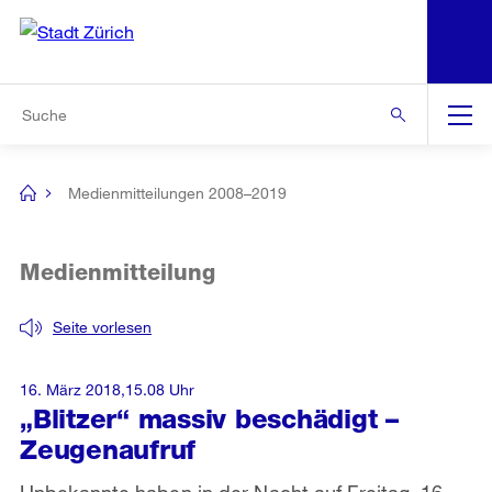
N
S
Zur Bereichsauswahl
Zur Hilfsnavigation
Zum Inhalt
Zur Suche
Suche
Global
Navigation
Medienmitteilungen 2008–2019
[no
title]
Medienmitteilung
Seite vorlesen
16. März 2018,15.08 Uhr
„Blitzer“ massiv beschädigt –
Zeugenaufruf
Unbekannte haben in der Nacht auf Freitag, 16.