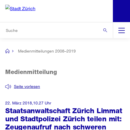
N
S
Zur Bereichsauswahl
Zur Hilfsnavigation
Zum Inhalt
Zur Suche
Suche
Global
Navigation
Medienmitteilungen 2008–2019
[no
title]
Medienmitteilung
Seite vorlesen
22. März 2018,10.27 Uhr
Staatsanwaltschaft Zürich Limmat
und Stadtpolizei Zürich teilen mit:
Zeugenaufruf nach schweren