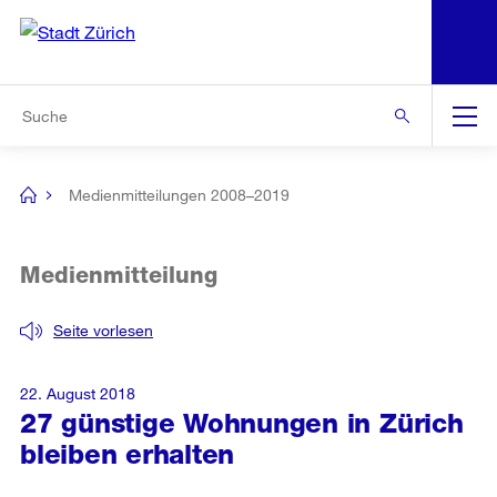
N
S
Zur Bereichsauswahl
Zur Hilfsnavigation
Zum Inhalt
Zur Suche
Suche
Global
Navigation
Medienmitteilungen 2008–2019
[no
title]
Medienmitteilung
Seite vorlesen
22. August 2018
27 günstige Wohnungen in Zürich
bleiben erhalten