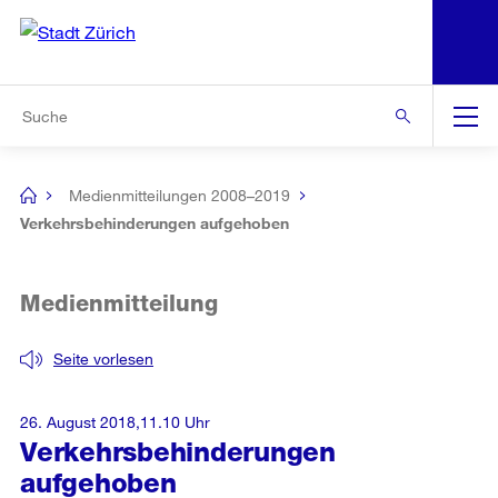
N
S
Zur Bereichsauswahl
Zur Hilfsnavigation
Zum Inhalt
Zur Suche
Suche
Global
Navigation
Medienmitteilungen 2008–2019
[no
title]
Verkehrsbehinderungen aufgehoben
Medienmitteilung
Seite vorlesen
26. August 2018,11.10 Uhr
Verkehrsbehinderungen
aufgehoben