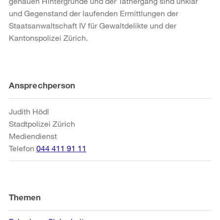
genauen Hintergründe und der Tathergang sind unklar
und Gegenstand der laufenden Ermittlungen der
Staatsanwaltschaft IV für Gewaltdelikte und der
Kantonspolizei Zürich.
Weitere
Ansprechperson
Informationen
Judith Hödl
Stadtpolizei Zürich
Mediendienst
Telefon
044 411 91 11
Themen