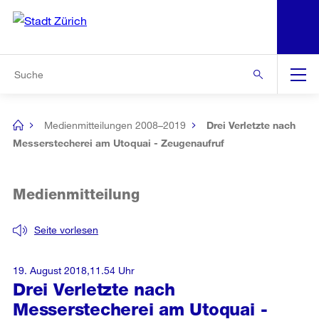
N
S
Zur Bereichsauswahl
Zur Hilfsnavigation
Zum Inhalt
Zur Suche
Suche
Global
Navigation
Medienmitteilungen 2008–2019
Drei Verletzte nach
[no
title]
Messerstecherei am Utoquai - Zeugenaufruf
Medienmitteilung
Seite vorlesen
19. August 2018,11.54 Uhr
Drei Verletzte nach
Messerstecherei am Utoquai -