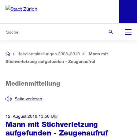
N
S
Zur Bereichsauswahl
Zur Hilfsnavigation
Zum Inhalt
Zur Suche
Suche
Global
Navigation
Medienmitteilungen 2008–2019
Mann mit
[no
title]
Stichverletzung aufgefunden - Zeugenaufruf
Medienmitteilung
Seite vorlesen
12. August 2018,13.58 Uhr
Mann mit Stichverletzung
aufgefunden - Zeugenaufruf