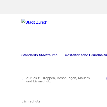
Zur Bereich
Zur Hilfsna
Zu
Zu
Global
Navigation
Standards Stadträume
Gestalterische Grundhalt
Zurück zu Treppen, Böschungen, Mauern
und Lärmschutz
(aktiv)
Lärmschutz