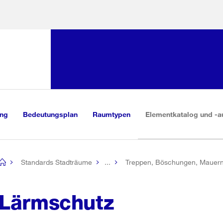
Sprunglink:
Navigation
sauswahl
vigation
m Inhalt
r Suche
ung
Bedeutungsplan
Raumtypen
Elementkatalog und -a
Standards Stadträume
...
Treppen, Böschungen, Mauer
[no
title]
Lärmschutz