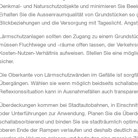
Denkmal- und Naturschutzobjekte und minimieren Sie Beei
Erhalten Sie die Aussenraumqualität von Grundstücken so g
Blickbeziehungen und die Versorgung mit Tageslicht. Angs
Lärmschutzanlagen sollten den Zugang zu einem Grundstück
müssen Fluchtwege und -räume offen lassen, der Verkehr
Kosten-Nutzen-Verhältnis aufweisen. Stellen Sie eine mögli
sicher.
Die Oberkante von Lärmschutzwänden im Gefälle ist sorgfäl
Übergängen. Wählen sie wenn möglich beidseits schallabso
Reflexionssituation kann in Ausnahmefällen auch transpare
Überdeckungen kommen bei Stadtautobahnen, in Einschnit
oder Unterführungen zur Anwendung. Planen Sie die Überd
schallabsorbierend und binden Sie sie stadträumlich optima
oberen Ende der Rampen verlaufen und deshalb deutlich a