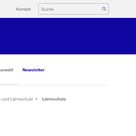
Hilfsnavigation
Suche
Kontakt
(aktiv)
uswahl
Newsletter
n und Lärmschutz
Lärmschutz