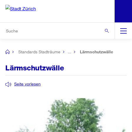
N
S
Zur Bereichsauswahl
Zur Hilfsnavigation
Zum Inhalt
Zur Suche
Suche
Global
Navigation
Standards Stadträume
...
Lärmschutzwälle
[no
title]
Lärmschutzwälle
Seite vorlesen