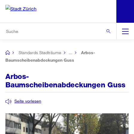
N
S
Zur Bereichsauswahl
Zur Hilfsnavigation
Zum Inhalt
Zur Suche
Suche
Global
Navigation
Standards Stadträume
...
Arbos-
[no
title]
Baumscheibenabdeckungen Guss
Arbos-
Baumscheibenabdeckungen Guss
Seite vorlesen