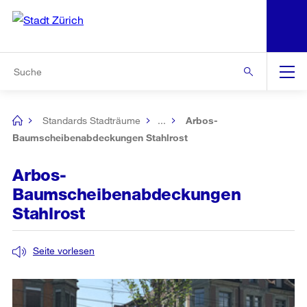
N
S
Zur Bereichsauswahl
Zur Hilfsnavigation
Zum Inhalt
Zur Suche
Suche
Global
Navigation
Standards Stadträume
...
Arbos-
[no
title]
Baumscheibenabdeckungen Stahlrost
Arbos-
Baumscheibenabdeckungen
Stahlrost
Seite vorlesen