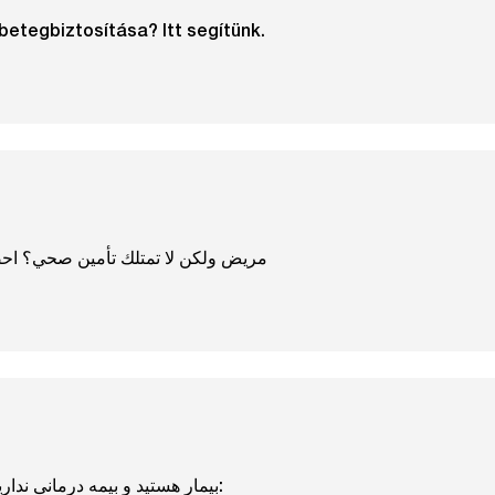
betegbiztosítása? Itt segítünk.
مريض ولكن لا تمتلك تأمين صحي؟ اح
بیمار هستید و بیمه درمانی ندارید؟ از اینجا کمک بگیرید: