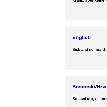
Krank, aber keine 
English
Sick and no health
Bosanski/Hrva
Bolesni ste, a nem