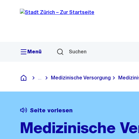
Sprunglink
Navigation
Menü
Suchen
Medizinische Versorgung
Medizini
...
Blende alle Breadcrumbs ein
Deutsch
Seite vorlesen
Medizinische Ve