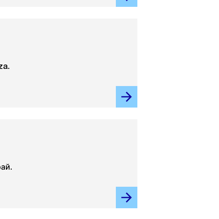
za.
ай.