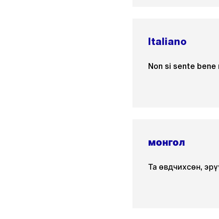
Italiano
Non si sente bene 
монгол
Та өвдчихсөн, эр