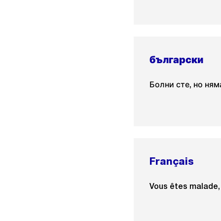
български
Болни сте, но ням
Français
Vous êtes malade, 