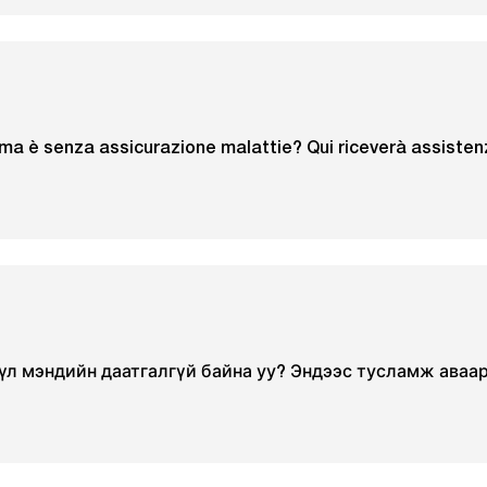
ma è senza assicurazione malattie? Qui riceverà assisten
үүл мэндийн даатгалгүй байна уу? Эндээс тусламж аваар