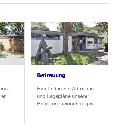
Betreuung
essen
Hier finden Sie Adressen
rer
und Lagepläne unserer
Betreuungseinrichtungen.
weiter
lesen
in
«Betreuung»