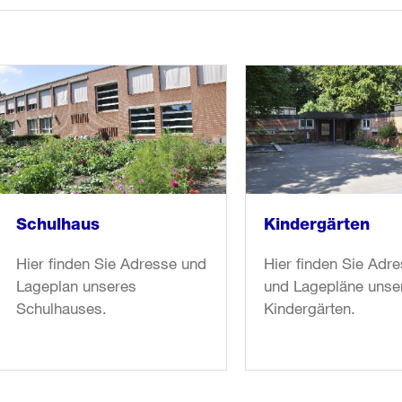
Kindergärten
Schulhaus
Hier finden Sie Adr
Hier finden Sie Adresse und
und Lagepläne unse
Lageplan unseres
Kindergärten.
Schulhauses.
weiter
weiter
lesen
lesen
in
in
«Kindergärten»
«Schulhaus»