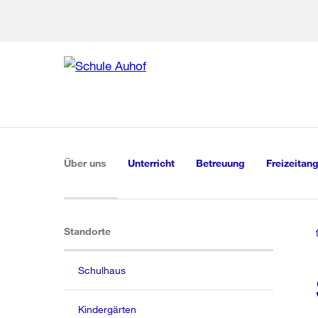
Zur Bereich
Zur Hilfsna
Zu
Zu
Global
Navigation
(aktiv)
Über uns
Unterricht
Betreuung
Freizeitan
(aktiv)
Standorte
Schulhaus
Kindergärten