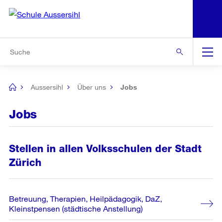
N
S
Zur Bereichsauswahl
Zur Hilfsnavigation
Zum Inhalt
Zur Suche
Suche
Global
Navigation
Aussersihl
Über uns
Jobs
[no
title]
Jobs
Stellen in allen Volksschulen der Stadt
Zürich
Betreuung, Therapien, Heilpädagogik, DaZ,
Kleinstpensen (städtische Anstellung)