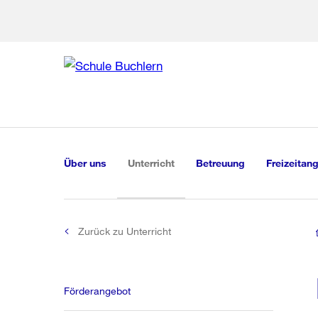
Zur Bereich
Zur Hilfsna
Zu
Zu
Global
Navigation
(aktiv)
Über uns
Unterricht
Betreuung
Freizeitan
Zurück zu Unterricht
Förderangebot