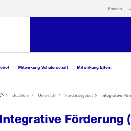
Hilfs
Sprunglink:
Kontakt
Navigation
sauswahl
vigation
m Inhalt
r Suche
gebot
Mitwirkung Schülerschaft
Mitwirkung Eltern
Buchlern
Unterricht
Förderangebot
Integrative För
[no
title]
Integrative Förderung (