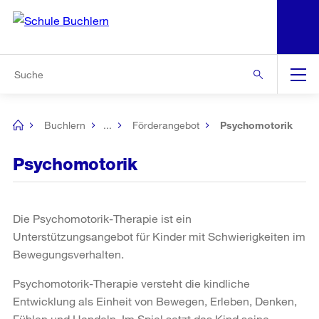
N
S
Zu den weiteren Informationen
Zur Bereichsauswahl
Zur Hilfsnavigation
Zum Inhalt
Zur Suche
Suche
Global
Navigation
Buchlern
...
Förderangebot
Psychomotorik
[no
title]
Psychomotorik
Die Psychomotorik-Therapie ist ein
Unterstützungsangebot für Kinder mit Schwierigkeiten im
Bewegungsverhalten.
Psychomotorik-Therapie versteht die kindliche
Entwicklung als Einheit von Bewegen, Erleben, Denken,
Fühlen und Handeln. Im Spiel setzt das Kind seine