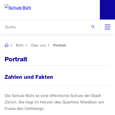
N
S
Zur Bereichsauswahl
Zur Hilfsnavigation
Zum Inhalt
Zur Suche
Suche
Global
Navigation
Bühl
Über uns
Portrait
[no
title]
Portrait
Zahlen und Fakten
Die Schule Bühl ist eine öffentliche Schule der Stadt
Zürich. Sie liegt im Herzen des Quartiers Wiedikon am
Fusse des Üetlibergs.