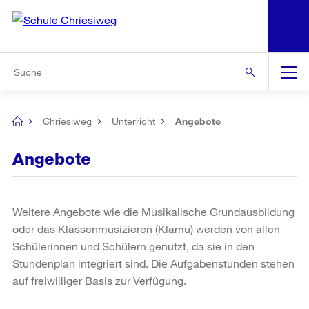
N
S
Zu den weiteren Informationen
Zur Bereichsauswahl
Zur Hilfsnavigation
Zum Inhalt
Zur Suche
Suche
Global
Navigation
Chriesiweg
Unterricht
Angebote
[no
title]
Angebote
Weitere Angebote wie die Musikalische Grundausbildung
oder das Klassenmusizieren (Klamu) werden von allen
Schülerinnen und Schülern genutzt, da sie in den
Stundenplan integriert sind. Die Aufgabenstunden stehen
auf freiwilliger Basis zur Verfügung.