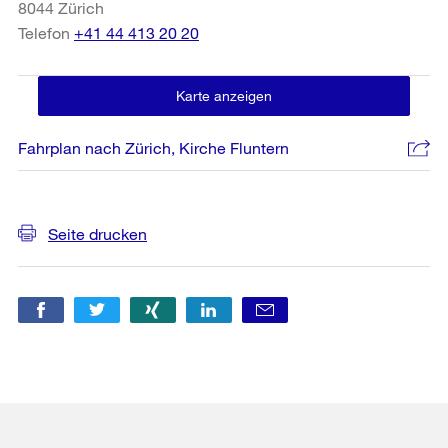
8044
Zürich
Telefon
+41 44 413 20 20
Karte anzeigen
Fahrplan nach Zürich, Kirche Fluntern
Weitere
Seite drucken
Informationen