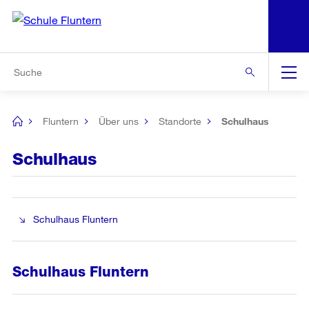
N
S
Zur Bereichsauswahl
Zur Hilfsnavigation
Zum Inhalt
Zur Suche
Suche
Global
Navigation
Fluntern
Über uns
Standorte
Schulhaus
[no
title]
Schulhaus
Schulhaus Fluntern
Schulhaus Fluntern