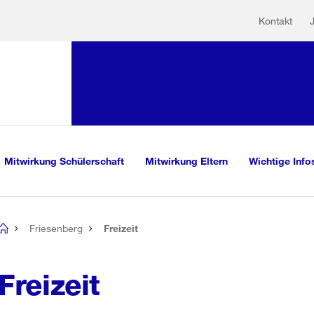
Hilfs
Sprunglink:
Kontakt
Navigation
mationen
sauswahl
vigation
m Inhalt
r Suche
iv)
Mitwirkung Schülerschaft
Mitwirkung Eltern
Wichtige Info
Friesenberg
Freizeit
[no
title]
Freizeit