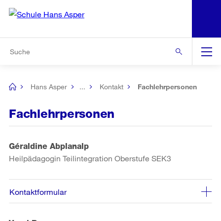
N
S
Zur Bereichsauswahl
Zur Hilfsnavigation
Zum Inhalt
Zur Suche
Suche
Global
Navigation
Hans Asper
...
Kontakt
Fachlehrpersonen
[no
title]
Fachlehrpersonen
Géraldine Abplanalp
Heilpädagogin Teilintegration Oberstufe SEK3
Kontaktformular