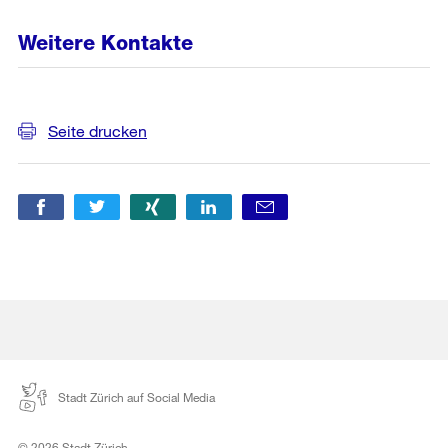
Weitere Kontakte
Weitere
Seite drucken
Informationen
Stadt Zürich auf Social Media
© 2026 Stadt Zürich