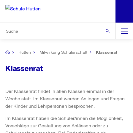
N
S
Zur Bereichsauswahl
Zur Hilfsnavigation
Zum Inhalt
Zur Suche
Suche
Global
Navigation
Hutten
Mitwirkung Schülerschaft
Klassenrat
[no
title]
Klassenrat
Der Klassenrat findet in allen Klassen einmal in der
Woche statt. Im Klassenrat werden Anliegen und Fragen
der Kinder und Lehrpersonen besprochen.
Im Klassenrat haben die Schüler/innen die Möglichkeit,
Vorschläge zur Gestaltung von Anlässen oder zu
Schulregeln zu machen. Bei Bedarf treffen sich