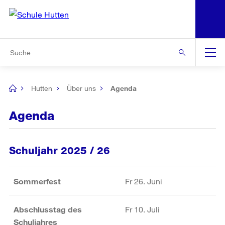
N
S
Zu den weiteren Informationen
Zur Bereichsauswahl
Zur Hilfsnavigation
Zum Inhalt
Zur Suche
Suche
Global
Navigation
Hutten
Über uns
Agenda
[no
title]
Agenda
Schuljahr 2025 / 26
Sommerfest
Fr 26. Juni
Abschlusstag des
Fr 10. Juli
Schuljahres