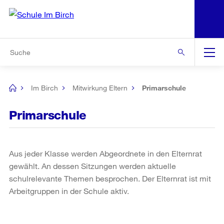
N
S
Zur Bereichsauswahl
Zur Hilfsnavigation
Zum Inhalt
Zur Suche
Suche
Global
Navigation
Im Birch
Mitwirkung Eltern
Primarschule
[no
title]
Primarschule
Aus jeder Klasse werden Abgeordnete in den Elternrat
gewählt. An dessen Sitzungen werden aktuelle
schulrelevante Themen besprochen. Der Elternrat ist mit
Arbeitgruppen in der Schule aktiv.