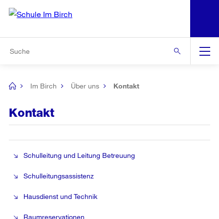
N
S
Zu den weiteren Informationen
Zur Bereichsauswahl
Zur Hilfsnavigation
Zum Inhalt
Zur Suche
Suche
Global
Navigation
Im Birch
Über uns
Kontakt
[no
title]
Kontakt
Schulleitung und Leitung Betreuung
Schulleitungsassistenz
Hausdienst und Technik
Raumreservationen