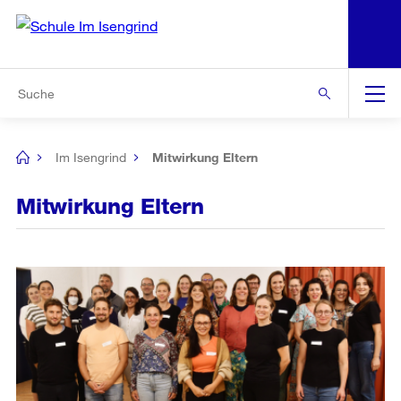
N
S
Zu den weiteren Informationen
Zur Bereichsauswahl
Zur Hilfsnavigation
Zum Inhalt
Zur Suche
Suche
Global
Navigation
Im Isengrind
Mitwirkung Eltern
[no
title]
Mitwirkung Eltern