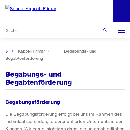
N
S
Zu den weiteren Informationen
Zur Bereichsauswahl
Zur Hilfsnavigation
Zum Inhalt
Zur Suche
Suche
Global
Navigation
Kappeli Primar
...
Begabungs- und
[no
title]
Begabtenförderung
Begabungs- und
Begabtenförderung
Begabungsförderung
Die Begabungsförderung erfolgt bei uns im Rahmen des
individualisierenden, förderorientierten Unterrichts in den
Klassen. Wir berücksichtigen dabei die unterschiedlichen