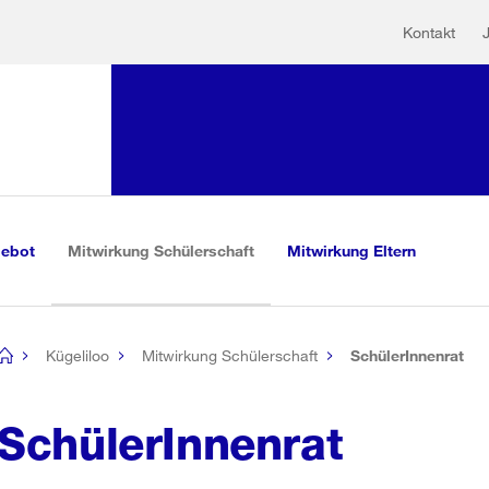
Hilfs
Sprunglink:
Kontakt
Navigation
sauswahl
vigation
m Inhalt
r Suche
(aktiv)
gebot
Mitwirkung Schülerschaft
Mitwirkung Eltern
Kügeliloo
Mitwirkung Schülerschaft
SchülerInnenrat
[no
title]
SchülerInnenrat