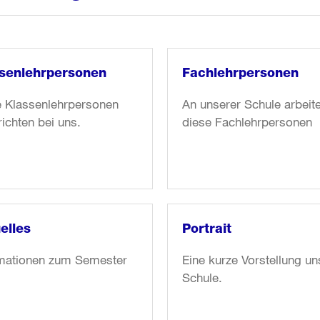
senlehrpersonen
Fachlehrpersonen
e Klassenlehrpersonen
An unserer Schule arbeit
richten bei uns.
diese Fachlehrpersonen
r
Weiter
zum
l:
Artikel:
enlehrpersonen
Fachlehrpersonen
elles
Portrait
rmationen zum Semester
Eine kurze Vorstellung un
Schule.