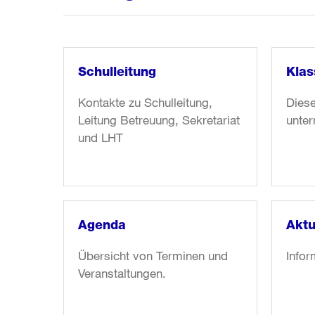
Schulleitung
Klas
Kontakte zu Schulleitung,
Dies
Leitung Betreuung, Sekretariat
unter
und LHT
Weiter
Weite
zum
zum
Artikel:
Artike
Schulleitung
Klass
Agenda
Aktu
Übersicht von Terminen und
Info
Veranstaltungen.