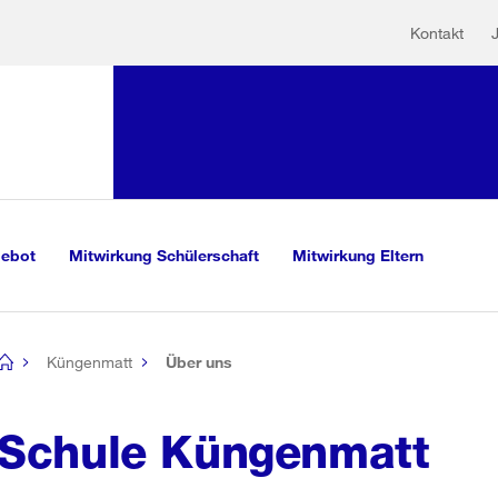
Hilfs
Sprunglink:
Kontakt
Navigation
sauswahl
vigation
m Inhalt
r Suche
gebot
Mitwirkung Schülerschaft
Mitwirkung Eltern
Küngenmatt
Über uns
[no
title]
Schule Küngenmatt