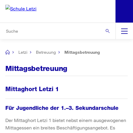
N
S
Zur Bereichsauswahl
Zur Hilfsnavigation
Zum Inhalt
Zur Suche
Suche
Global
Navigation
Letzi
Betreuung
Mittagsbetreuung
[no
title]
Mittagsbetreuung
Mittaghort Letzi 1
Für Jugendliche der 1.–3. Sekundarschule
Der Mittaghort Letzi 1 bietet nebst einem ausgewogenen
Mittagessen ein breites Beschäftigungsangebot. Es