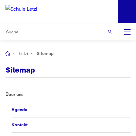
N
S
Zur Bereichsauswahl
Zur Hilfsnavigation
Zum Inhalt
Zur Suche
Suche
Global
Navigation
Letzi
Sitemap
[no
title]
Sitemap
Über uns
Agenda
Kontakt