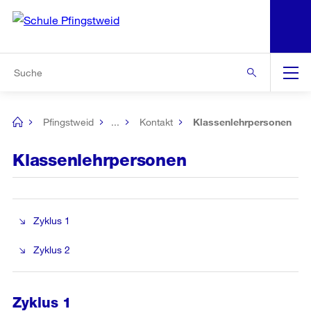
N
S
Zur Bereichsauswahl
Zur Hilfsnavigation
Zum Inhalt
Zur Suche
Suche
Global
Navigation
Pfingstweid
...
Kontakt
Klassenlehrpersonen
[no
title]
Klassenlehrpersonen
Zyklus 1
Zyklus 2
Zyklus 1