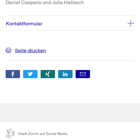
Daniel Casparis und Julia Hallasch
Kontaktformular
Weitere
Seite drucken
Informationen
Stadt Zürich auf Social Media