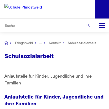
N
S
Zu den weiteren Informationen
Zur Bereichsauswahl
Zur Hilfsnavigation
Zum Inhalt
Zur Suche
Suche
Global
Navigation
Pfingstweid
...
Kontakt
Schulsozialarbeit
[no
title]
Schulsozialarbeit
Anlaufstelle für Kinder, Jugendliche und ihre
Familien
Anlaufstelle für Kinder, Jugendliche und
ihre Familien